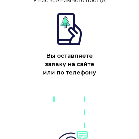
У нас все намного проще.
Вы оставляете
заявку на сайте
или по телефону
-
-
-
-