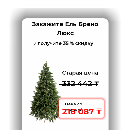
Отзывы на каспий.кз искусственная
елка Грацио премиум
Закажите Ель Брено
Люкс
и получите 35 % скидку
Старая цена
332 442 ₸
Цена со
216 087 ₸
скидкой